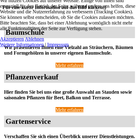
Wir nutzen Cookies auf unserer Website. Einige von ihnen sind
essenziell für den Betrieb der Seite, während andere uns helfen, diese
Für eine kurze Information auf das Bild klicken;)
Website und die Nutzererfahrung zu verbessern (Tracking Cookies).
Sie können selbst entscheiden, ob Sie die Cookies zulassen möchten.
Bitte beachten Sie, dass bei einer Ablehnung womöglich nicht mehr
alle Funktionalitäten der Seite zur Verfügung stehen.
Baumschule
Akzeptieren
Ablehnen
Weitere Informationen
|
Impressum
Wir präsentieren Ihnen eine Vielzahl an Sträuchern, Bäumen
und Formgehölzen in unserer eigenen Baumschule.
Mehr erfahren
Pflanzenverkauf
Hier finden Sie bei uns eine große Auswahl an Stauden sowie
saisonalen Pflanzen für Beet, Balkon und Terrasse.
Mehr erfahren
Gartenservice
Verschaffen Sie sich einen Überblick unserer Dienstleistungen.